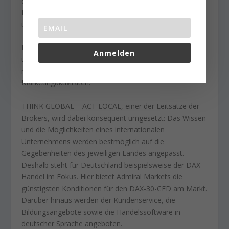
der (britischen) Financial Conduct Authority, FCA. In
Deutschland herrscht zusätzliche Bafin-Registrierung
und Regulierung.
Der Kundenservice betreut von Berlin aus seine Kunden
Anmelden
umfassend mit Support für die Handelssoftware,
mehreren Live-Webinaren pro Woche, Schulungen und
Marketingaktivitäten.
THINK GLOBAL – ACT LOCAL, einer der Leitsätze der
Brokers, wird dabei konsequent umgesetzt: Das Wissen
und die Möglichkeiten eines internationalen
Unternehmens werden bestmöglich auf die
Gegebenheiten des jeweiligen Landes angepasst.
Deshalb steht für Deutschland beispielsweise der DAX-
Handel im Fokus. Hier bietet Admiral Markets die
günstigsten Konditionen für den DAX-30-CFD am Markt.
Darüber hinaus werden der Kundenservice, die
Bildungsangebote sowie die Handelssoftware in
deutscher Sprache angeboten.