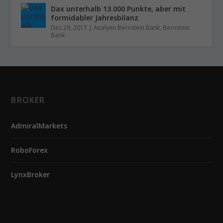
Dax unterhalb 13.000 Punkte, aber mit
formidabler Jahresbilanz
Dez 29, 2017
|
Analyen Bernstein Bank
,
Bernstein
Bank
BROKER
AdmiralMarkets
RoboForex
LynxBroker