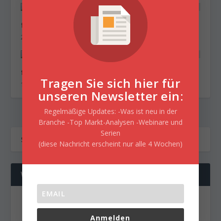
flatex Morning-news DAX update
28. Dezember 2017
flatex Morning-news DAX update
Tragen Sie sich hier für
15. Dezember 2017
unseren Newsletter ein:
Regelmäßige Updates: -Was ist neu in der
Branche -Top Markt-Analysen -Webinare und
Serien
(diese Nachricht erscheint nur alle 4 Wochen)
WERBUNG
Anmelden