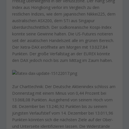
Freitag überwiegend in der Verlustzone. Der Hang Seng
Index aus Hongkong verlor im Vergleich zu den
restlichen Indizes, wie dem japanischen Nikkei225, dem
australischen ASX200, dem STI aus Singapur
überdurchschnittlich. Der südkoreanische Kospi-Index
konnte seine Gewinne halten. Die US-Futures notieren
seit der asiatischen Handelszeit alle im grünen Bereich.
Der Xetra-DAX eröffnete am Morgen mit 13.027,84
Punkten. Der große Verfallstag an der EUREX könnte
den DAX jedoch noch bis zum Mittag im Zaum halten.
Zur Charttechnik: Der Deutsche Aktienindex schloss am
Donnerstag mit einem Minus von 0,44 Prozent bei
13.068,08 Punkten. Ausgehend von seinem Hoch vom
08. Dezember bei 13.240,92 Punkten bis zu seinem
jüngsten Verlaufstief vom 14. Dezember bei 13.011,96
Punkten könnten sich die nächsten Ziele auf der Ober-
und Unterseite identifizieren lassen. Die Widerstände