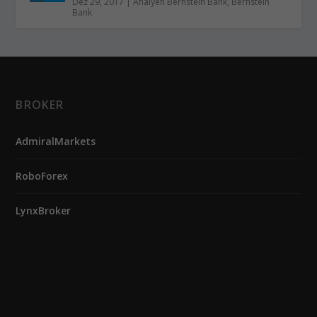
Dez 29, 2017
|
Analyen Bernstein Bank
,
Bernstein
Bank
BROKER
AdmiralMarkets
RoboForex
LynxBroker