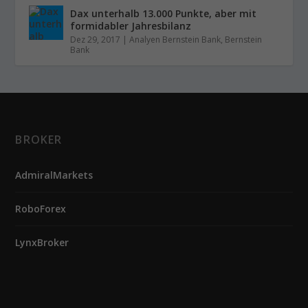
Dax unterhalb 13.000 Punkte, aber mit
formidabler Jahresbilanz
Dez 29, 2017
|
Analyen Bernstein Bank
,
Bernstein
Bank
BROKER
AdmiralMarkets
RoboForex
LynxBroker