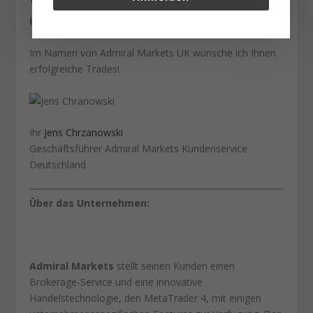
Über den Autor:
Im Namen von Admiral Markets UK wünsche ich Ihnen
erfolgreiche Trades!
Ihr
Jens Chrzanowski
Geschäftsführer Admiral Markets Kundenservice
Deutschland
Über das Unternehmen:
Admiral Markets
stellt seinen Kunden einen
Brokerage-Service und eine innovative
Handelstechnologie, den MetaTrader 4, mit einigen