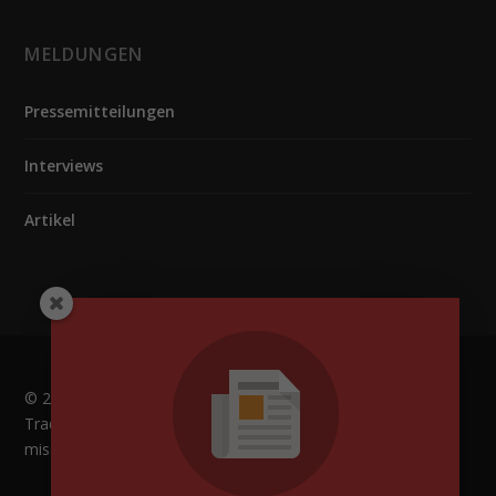
MELDUNGEN
Pressemitteilungen
Interviews
Artikel
© 2016
Trading-News
|
Impressum
|
Risikohinweis
|
Trading-News ist in keinem Falle als Anlageberatung
misszuverstehen. | Created by
InsideTrading
|