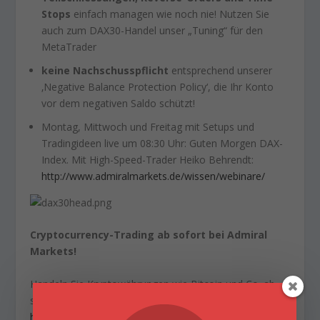
Stops
einfach managen wie noch nie! Nutzen Sie
auch zum DAX30-Handel unser „Tuning“ für den
MetaTrader
keine Nachschusspflicht
entsprechend unserer
‚Negative Balance Protection Policy‘, die Ihr Konto
vor dem negativen Saldo schützt!
Montag, Mittwoch und Freitag mit Setups und
Tradingideen live um 08:30 Uhr: Guten Morgen DAX-
Index. Mit High-Speed-Trader Heiko Behrendt:
http://www.admiralmarkets.de/wissen/webinare/
Cryptocurrency-Trading ab sofort bei Admiral
Markets!
Handeln Sie Kryptowährungen wie Bitcoin und Co. ab
sofort bei Admiral Markets mit Hebel! Mehr dazu hier:
https://admiralmarkets.de/ueber-uns/news/neu-